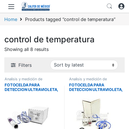
Skip to navigation
Skip to content
Home
Products tagged “control de temperatura”
control de temperatura
Showing all 8 results
Filters
Analisis y medición de
Analisis y medición de
temperatura
temperatura
FOTOCELDA PARA
FOTOCELDA PARA
DETECCION ULTRAVIOLETA,
DETECCION ULTRAVIOLETA,
C7027A1049
C7027A1023