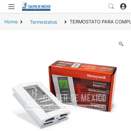
Skip to navigation
Skip to content
Home
Termostatos
TERMOSTATO PARA COMPUE